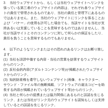
当社ウェブサイトから、もしくは当社ウェブサイトへリンクを
張っている第三者のウェブサイトの内容は、それぞれ各ウェブサイ
トの責任で管理されるものであり、当社の責任と管理下にあるもの
ではありません。また、当社のウェブサイトにリンクを張ることお
よび「バナー」の使用を許可した場合でも、当該サイトを当社が支
持あるいは支援していることを意味するものではありませんし、当
社が当該サイトとそのコンテンツに対して何らかの保証をしたり、
責任を負うことを意味するものでもありません。
以下のようなリンクまたはその恐れのあるリンクはお断り致し
ます。
当社を誹謗中傷する内容・当社の営業を妨害するウェブサイト
からのリンク。
反社会的内容(アダルトコンテンツ等)が掲載されたウェブサイ
トからのリンク。
知的財産権を遵守しないウェブサイト(画像、キャラクター、
サウンド・ファイル等の無断掲載、ソフトウェアの違法コピーを助
長する内容が掲載されているウェブサイト等)からのリンク。
当社と何らかの提携または協力関係にあるものと誤認を生じる
リンク、または当社がリンク元のウェブサイトを認知もしくは支持
しているとの誤認を生じるリンク。