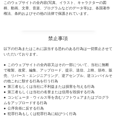
このウェブサイトの全内容(写真、イラスト、キャラクターの図
柄、動画、文章、音楽、プログラムなどのデータ等)は、各国著作
権法、条約およびその他の法律で保護されています。
禁止事項
以下の行為またはこれに該当する恐れのある行為は一切禁止させて
いただいております。
このウェブサイトの全内容又はその一部について、当社に無断
で複製、改変、編集、アップロード、提示、送信、上映、頒布、販
売、リバース・エンジニアリング、逆アセンブル、逆コンパイルそ
の他これに類する行為を行う行為
第三者もしくは当社に不利益または損害を与える行為
第三者もしくは当社の名誉または信用を毀損する行為
コンピュータ・ウィルス等を含むソフトウェアまたはプログラ
ムをアップロードする行為
公序良俗に反する行為
犯罪行為もしくは犯罪行為に結びつく行為