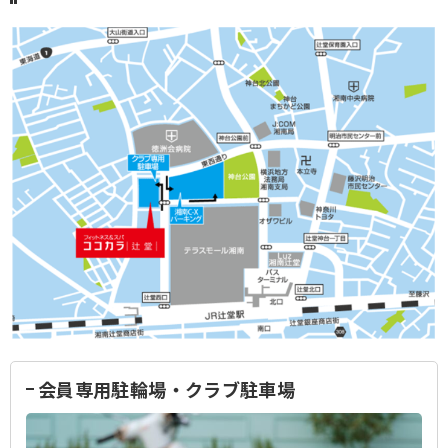
キャンペーン
Web入会
webから見学
深夜・早朝のご利用方法
オンライン見学
無人時間利用方法
プログラム
スケジュール
祝日スケジュール
代行情報
本日の受付時間
10:00～21:00
スタッフ常駐時間
会員専用駐輪場・クラブ駐車場
平日
10：00～23：00
土日祝
10：00～21：00