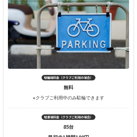
セルフ利用時間
平日
23：00～10：00
土日祝
21：00～10：00
※毎週木曜定休（水曜23：00～金曜10：00まで
利用出来ません）
0466-37-3353
神奈川県藤沢市辻堂神台1-6-5
駐輪場料金（クラブご利用の場合）
アクセス
無料
Close
※クラブご利用中のみ駐輪できます
駐車場料金（クラブご利用の場合）
85台